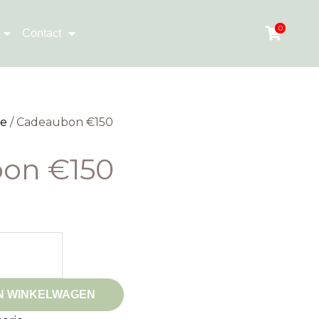
0
Contact
ie
/ Cadeaubon €150
on €150
N WINKELWAGEN